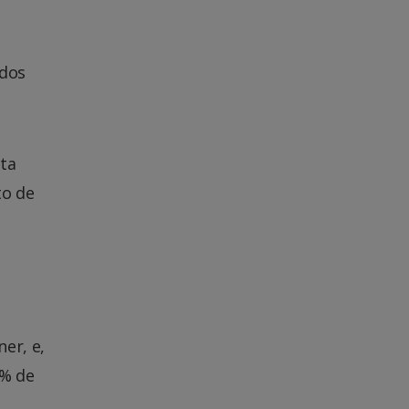
ados
sta
to de
er, e,
7% de