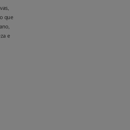
vas,
to que
ano,
za e