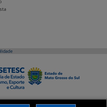
o
ista
ilidade