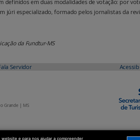
m definidos em duas modalidades de votação: por vot
um júri especializado, formado pelos jornalistas da rev
icação da Fundtur-MS
Fala Servidor
Acessib
mpo Grande | MS
o website e para nos ajudar a compreender