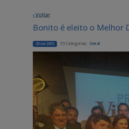
‹ Voltar
Bonito é eleito o Melhor 
Categorias:
Geral
25 set 2015