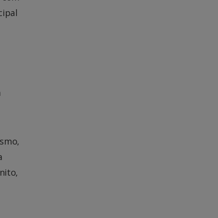
cipal
a
ismo,
a
nito,