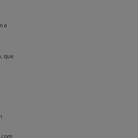
e
m e
, que
n
s com