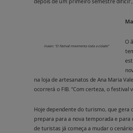
depois de um primeiro semestre difícil”,
Mai
O â
Inaian: “O festival movimenta toda a cidade”
tem
es
nov
na loja de artesanatos de Ana Maria Vale
ocorrerá o FIB. “Com certeza, o festival
Hoje dependente do turismo, que gera o
prepara para a nova temporada e para o 
de turistas já começa a mudar o cenári