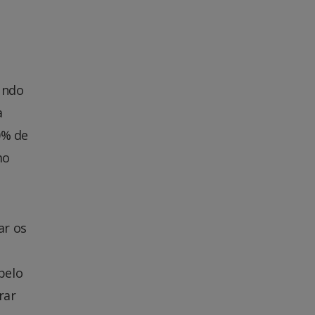
gundo
a
0% de
mo
ar os
pelo
rar