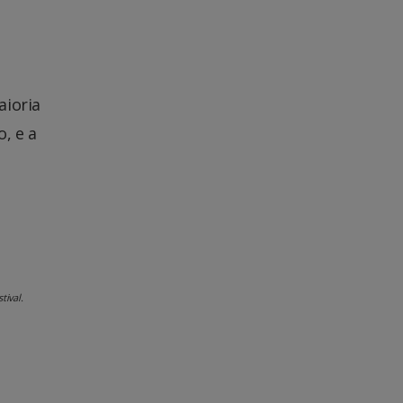
aioria
, e a
tival.