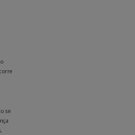
do
corre
to se
ença
,