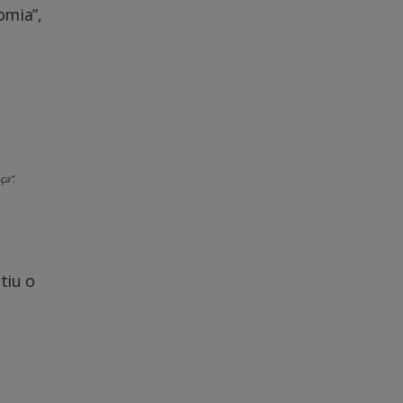
omia”,
ça”.
tiu o