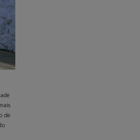
dade
 mais
o de
do