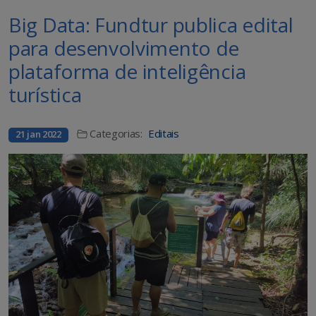
Big Data: Fundtur publica edital
para desenvolvimento de
plataforma de inteligência
turística
Categorias:
Editais
21 jan 2022