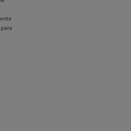
mente
 para