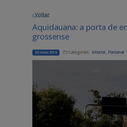
‹ Voltar
Aquidauana: a porta de en
grossense
Categorias:
Interior
,
Pantanal
02 maio 2016