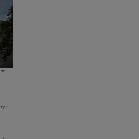
 de
azer
ha