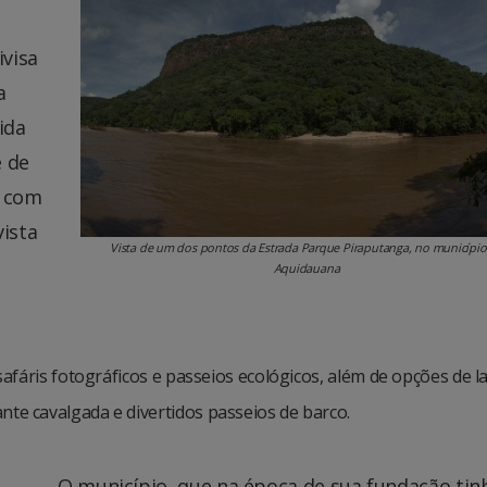
ivisa
a
ida
e de
a com
vista
Vista de um dos pontos da Estrada Parque Piraputanga, no município
Aquidauana
afáris fotográficos e passeios ecológicos, além de opções de l
e cavalgada e divertidos passeios de barco.
O município, que na época de sua fundação tin