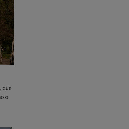
, que
mo o