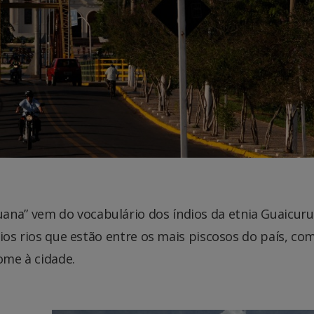
ana” vem do vocabulário dos índios da etnia Guaicuru
ários rios que estão entre os mais piscosos do país, co
ome à cidade.