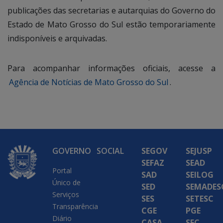
publicações das secretarias e autarquias do Governo do
Estado de Mato Grosso do Sul estão temporariamente
indisponíveis e arquivadas.
Para acompanhar informações oficiais, acesse a
Agência de Notícias de Mato Grosso do Sul
.
GOVERNO
SOCIAL
SEGOV
SEJUSP
SEFAZ
SEAD
Portal
SAD
SEILOG
Único de
SED
SEMADES
Serviços
SES
SETESC
Transparência
CGE
PGE
Diário
CASA
SEC