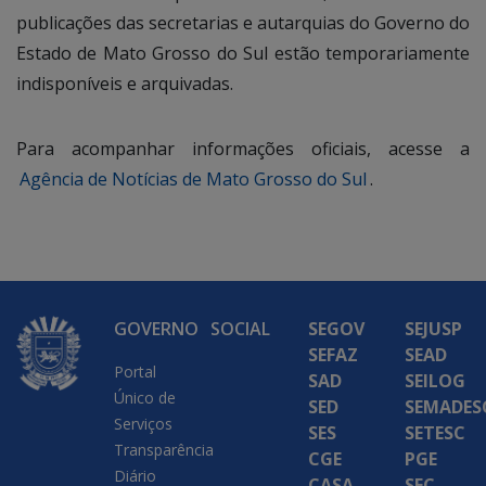
publicações das secretarias e autarquias do Governo do
Estado de Mato Grosso do Sul estão temporariamente
indisponíveis e arquivadas.
Para acompanhar informações oficiais, acesse a
Agência de Notícias de Mato Grosso do Sul
.
GOVERNO
SOCIAL
SEGOV
SEJUSP
SEFAZ
SEAD
Portal
SAD
SEILOG
Único de
SED
SEMADES
Serviços
SES
SETESC
Transparência
CGE
PGE
Diário
CASA
SEC