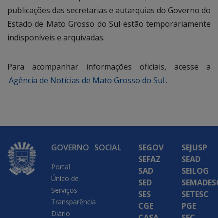
publicações das secretarias e autarquias do Governo do
Estado de Mato Grosso do Sul estão temporariamente
indisponíveis e arquivadas.
Para acompanhar informações oficiais, acesse a
Agência de Notícias de Mato Grosso do Sul
.
GOVERNO
SOCIAL
SEGOV
SEJUSP
SEFAZ
SEAD
Portal
SAD
SEILOG
Único de
SED
SEMADES
Serviços
SES
SETESC
Transparência
CGE
PGE
Diário
CASA
SEC