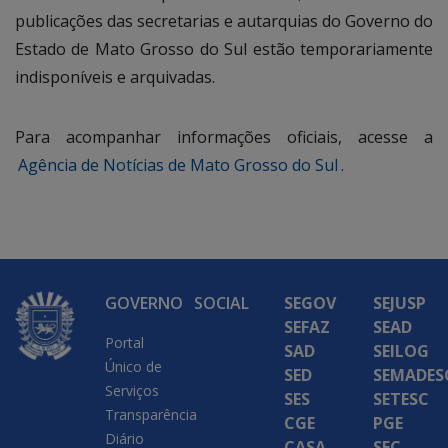
publicações das secretarias e autarquias do Governo do
Estado de Mato Grosso do Sul estão temporariamente
indisponíveis e arquivadas.
Para acompanhar informações oficiais, acesse a
Agência de Notícias de Mato Grosso do Sul
.
GOVERNO
SOCIAL
SEGOV
SEJUSP
SEFAZ
SEAD
Portal
SAD
SEILOG
Único de
SED
SEMADES
Serviços
SES
SETESC
Transparência
CGE
PGE
Diário
CASA
SEC