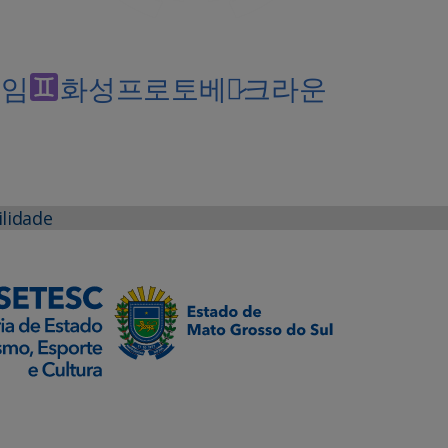
게임
화성프로토베팅̷크라운
ilidade