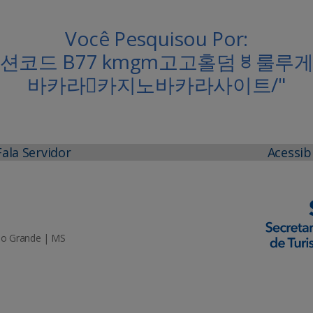
Você Pesquisou Por:
 프로모션코드 B77 kmgm고고홀덤ᇦ룰루
바카라✈카지노바카라사이트/"
Fala Servidor
Acessib
mpo Grande | MS