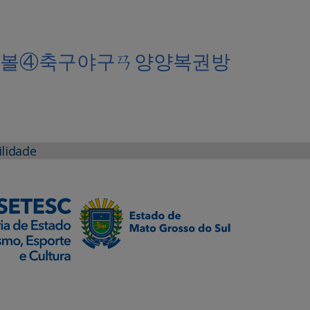
천파워볼④축구야구ㄢ양양복권방
ilidade